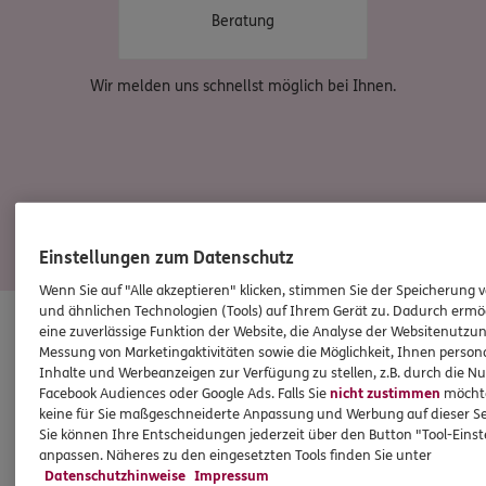
Beratung
Wir melden uns schnellst möglich bei Ihnen.
Einstellungen zum Datenschutz
Wenn Sie auf "Alle akzeptieren" klicken, stimmen Sie der Speicherung 
DIESE PRODUKTE KÖNNTEN SIE INTERESSIEREN
und ähnlichen Technologien (Tools) auf Ihrem Gerät zu. Dadurch ermö
eine zuverlässige Funktion der Website, die Analyse der Websitenutzun
Top Produkte für Familien mit Kindern
Messung von Marketingaktivitäten sowie die Möglichkeit, Ihnen persona
Inhalte und Werbeanzeigen zur Verfügung zu stellen, z.B. durch die N
Facebook Audiences oder Google Ads. Falls Sie
nicht zustimmen
möchten
keine für Sie maßgeschneiderte Anpassung und Werbung auf dieser Se
Sie können Ihre Entscheidungen jederzeit über den Button "Tool-Eins
anpassen. Näheres zu den eingesetzten Tools finden Sie unter
Datenschutzhinweise
Impressum