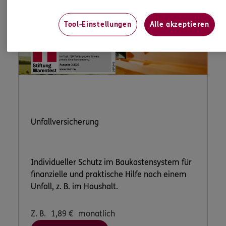
Tool-Einstellungen
Alle akzeptieren
Unfallversicherung
Individueller Schutz im Baukastensystem für
finanzielle und praktische Hilfe nach einem
Unfall, z. B. im Haushalt.
Z. B.
1,89
€
monatlich