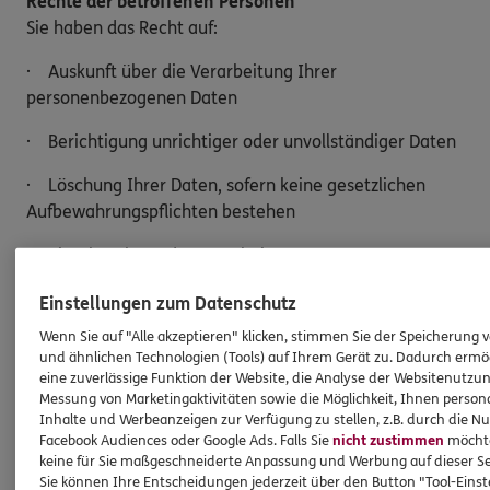
Rechte der betroffenen Personen
Sie haben das Recht auf:
· Auskunft über die Verarbeitung Ihrer
personenbezogenen Daten
· Berichtigung unrichtiger oder unvollständiger Daten
· Löschung Ihrer Daten, sofern keine gesetzlichen
Aufbewahrungspflichten bestehen
· Einschränkung der Verarbeitung
· Widerspruch gegen die Verarbeitung Ihrer Daten
Einstellungen zum Datenschutz
Wenn Sie auf "Alle akzeptieren" klicken, stimmen Sie der Speicherung 
· Datenübertragung an einen anderen
und ähnlichen Technologien (Tools) auf Ihrem Gerät zu. Dadurch ermö
Verantwortlichen
eine zuverlässige Funktion der Website, die Analyse der Websitenutzun
Messung von Marketingaktivitäten sowie die Möglichkeit, Ihnen persona
Möchten Sie von Ihren Rechten Gebrauch machen,
Inhalte und Werbeanzeigen zur Verfügung zu stellen, z.B. durch die N
genügt eine E-Mail an:
Facebook Audiences oder Google Ads. Falls Sie
nicht zustimmen
möchten
keine für Sie maßgeschneiderte Anpassung und Werbung auf dieser Se
Tobias.Klink@ergo.de.
Sie können Ihre Entscheidungen jederzeit über den Button "Tool-Eins