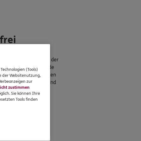
frei
de
. Bitte achten Sie bei der
werden Sie als DKV Kunde
 Technologien (Tools)
tskostenvollversicherten
se der Websitenutzung,
 Werbeanzeigen zur
im Basis-, Standard- und
icht zustimmen
glich. Sie können Ihre
setzten Tools finden
v.com
.