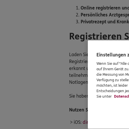
Online registrieren u
Persönliches Arztgespr
Privatrezept und Kran
Registrieren S
Laden Sie sich die
TeleClini
Einstellungen
Registrierung darauf, dass Si
Wenn Sie auf "Alle 
erkannt und können vom Pre
auf Ihrem Gerät zu
die Messung von Ma
teilnehmen, auch alle Versi
Verfügung zu stelle
Notlagentarif.
möchten, ist leide
Entscheidungen jed
Sie haben Fragen zur App? Da
Sie unter
Datensc
Nutzen Sie diese Links
> iOS:
direkt zum App Store