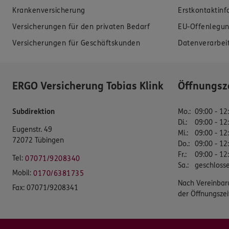
Krankenversicherung
Erstkontaktin
Versicherungen für den privaten Bedarf
EU-Offenlegun
Versicherungen für Geschäftskunden
Datenverarbei
ERGO Versicherung Tobias Klink
Öffnungsz
Subdirektion
Mo.
:
09:00 - 12
Di.
:
09:00 - 12
Eugenstr. 49
Mi.
:
09:00 - 12
72072 Tübingen
Do.
:
09:00 - 12
Fr.
:
09:00 - 12
Tel:
07071/9208340
Sa.
:
geschloss
Mobil:
0170/6381735
Nach Vereinbar
Fax:
07071/9208341
der Öffnungszei