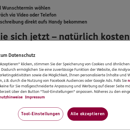
nd Wunschtermin wählen
äch via Video oder Telefon
kschreibung direkt aufs Handy bekommen
ie sich jetzt – natürlich kosten
c App
auf Ihr Smartphone. Scannen Sie dazu einfach den
QR-Co
 zum Datenschutz
e die
DKV und Ihre Versicherungsnummer eintragen
. Nur so 
akzeptieren" klicken, stimmen Sie der Speicherung von Cookies und ähnlichen
mium-Service profitieren. Am Programm können alle Krankhei
. Dadurch ermöglichen Sie eine zuverlässige Funktion der Website, die Analy
rketingaktivitäten sowie die Möglichkeit, Ihnen personalisierte Inhalte und
cherten mit dem Tarif BestMed BMG, ausgenommen Versicherte 
n, z.B. durch die Nutzung von Facebook Audiences oder Google Ads. Falls Sie
n
r keine für Sie maßgeschneiderte Anpassung und Werbung auf dieser Seite mö
erzeit über den Button "Tool-Einstellungen" anpassen. Näheres zu den einge
nn schicken Sie uns eine E-Mail an:
gesundheitsservices@dk
hutzhinweise
Impressum
Tool-Einstellungen
Alle akzeptieren
> Android:
direkt zu Google Play