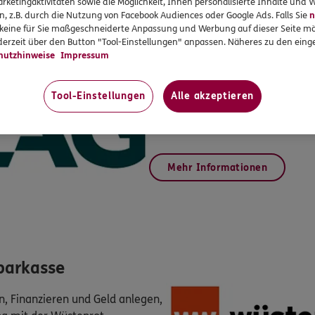
rketingaktivitäten sowie die Möglichkeit, Ihnen personalisierte Inhalte und
n, z.B. durch die Nutzung von Facebook Audiences oder Google Ads. Falls Sie
n
r keine für Sie maßgeschneiderte Anpassung und Werbung auf dieser Seite mö
erzeit über den Button "Tool-Einstellungen" anpassen. Näheres zu den einge
hutzhinweise
Impressum
MEAG
Tool-Einstellungen
Alle akzeptieren
Professionelle Vermögensverwal
Investmentlösungen
Mehr Informationen
parkasse
n, Finanzieren und Geld anlegen,