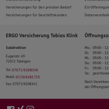
Versicherungen für den privaten Bedarf
EU-Offenlegun
Versicherungen für Geschäftskunden
Datenverarbei
ERGO Versicherung Tobias Klink
Öffnungsz
Subdirektion
Mo.
:
09:00 - 12
Di.
:
09:00 - 12
Eugenstr. 49
Mi.
:
09:00 - 12
72072 Tübingen
Do.
:
09:00 - 12
Fr.
:
09:00 - 12
Tel:
07071/9208340
Sa.
:
geschloss
Mobil:
0170/6381735
Nach Vereinbar
Fax:
07071/9208341
der Öffnungszei