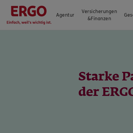
Versicherungen
Agentur
Ges
&
Finanzen
Starke P
der ERG