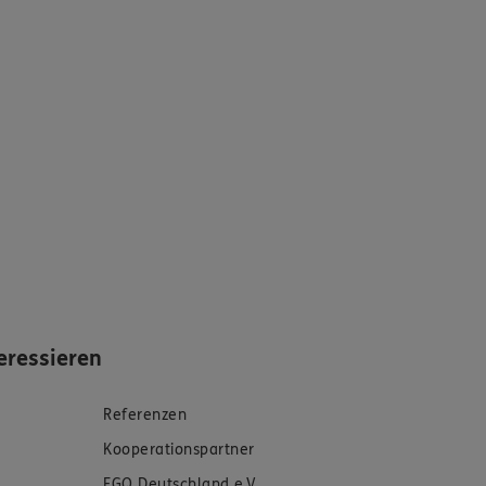
eressieren
Referenzen
Kooperationspartner
FGQ Deutschland e.V.