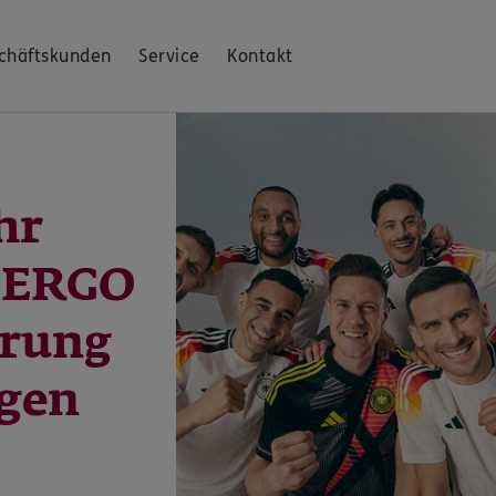
chäftskunden
Service
Kontakt
hr
: ERGO
erung
ngen