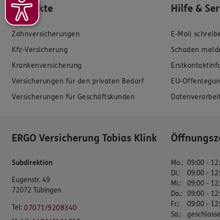
Produkte
Hilfe & Se
Zahnversicherungen
E-Mail schreib
Kfz-Versicherung
Schaden meld
Krankenversicherung
Erstkontaktin
Versicherungen für den privaten Bedarf
EU-Offenlegun
Versicherungen für Geschäftskunden
Datenverarbei
ERGO Versicherung Tobias Klink
Öffnungsz
Subdirektion
Mo.
:
09:00 - 12
Di.
:
09:00 - 12
Eugenstr. 49
Mi.
:
09:00 - 12
72072 Tübingen
Do.
:
09:00 - 12
Fr.
:
09:00 - 12
Tel:
07071/9208340
Sa.
:
geschloss