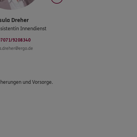
sula
Dreher
sistentin Innendienst
07071/9208340
a.dreher@ergo.de
icherungen und Vorsorge.