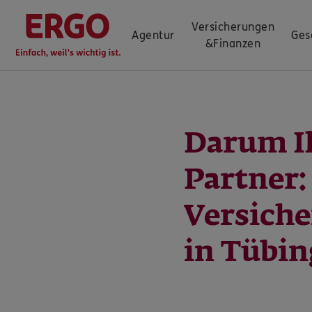
Versicherungen
Agentur
Ges
&
Finanzen
Darum I
Partner
Versich
in Tübi