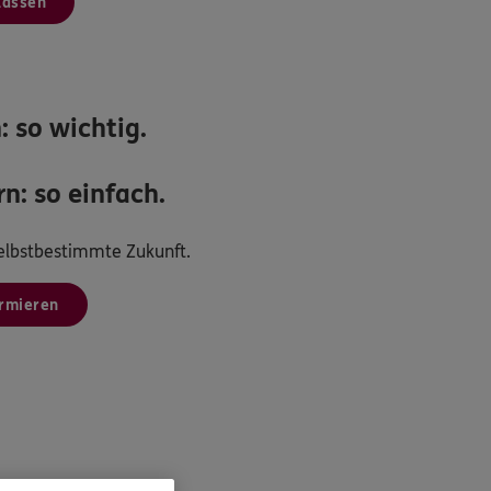
lassen
: so wichtig.
n: so einfach.
 selbstbestimmte Zukunft.
ormieren