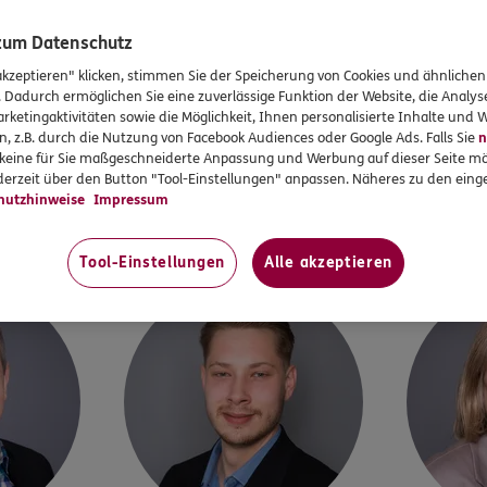
UNSERE OFFIZIELLE DFB-SEITE
 zum Datenschutz
Mehr zu unseren DFB-Partnerschaften
akzeptieren" klicken, stimmen Sie der Speicherung von Cookies und ähnlichen
. Dadurch ermöglichen Sie eine zuverlässige Funktion der Website, die Analy
rketingaktivitäten sowie die Möglichkeit, Ihnen personalisierte Inhalte und
n, z.B. durch die Nutzung von Facebook Audiences oder Google Ads. Falls Sie
n
Mehr zum DFB
r keine für Sie maßgeschneiderte Anpassung und Werbung auf dieser Seite mö
WIR SIND FÜR SIE DA
erzeit über den Button "Tool-Einstellungen" anpassen. Näheres zu den einge
hutzhinweise
Impressum
d um Tübingen
ERGO Versicherung Tobias
Tool-Einstellungen
Alle akzeptieren