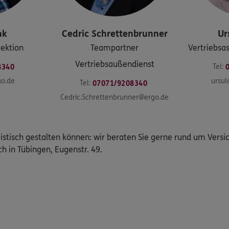
nk
Cedric
Schrettenbrunner
Ur
rektion
Teampartner
Vertriebsas
Vertriebsaußendienst
Tel:
8340
go.de
ursul
Tel:
07071/9208340
Cedric.Schrettenbrunner@ergo.de
istisch gestalten können: wir beraten Sie gerne rund um Vers
ch in Tübingen, Eugenstr. 49.