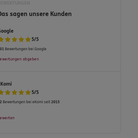
BEWERTUNGEN
Das sagen unsere Kunden
Google
5
/
5
31
Bewertungen bei Google
ewertungen abgeben
eKomi
5
/
5
2
Bewertungen bei eKomi seit
2015
ewerten