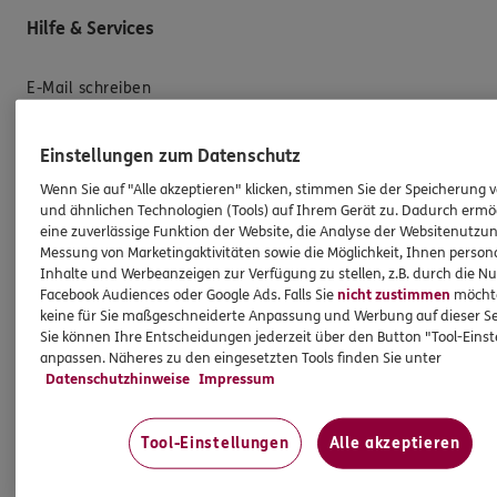
Hilfe & Services
E-Mail schreiben
Schaden melden
Einstellungen zum Datenschutz
Erstkontaktinformationen
Wenn Sie auf "Alle akzeptieren" klicken, stimmen Sie der Speicherung 
EU-Offenlegungsvereinbarung
und ähnlichen Technologien (Tools) auf Ihrem Gerät zu. Dadurch ermö
Datenverarbeitung
eine zuverlässige Funktion der Website, die Analyse der Websitenutzun
Messung von Marketingaktivitäten sowie die Möglichkeit, Ihnen persona
Inhalte und Werbeanzeigen zur Verfügung zu stellen, z.B. durch die N
Das könnte Sie auch interessieren
Facebook Audiences oder Google Ads. Falls Sie
nicht zustimmen
möchten
keine für Sie maßgeschneiderte Anpassung und Werbung auf dieser Se
Sie können Ihre Entscheidungen jederzeit über den Button "Tool-Eins
Unsere Agentur
anpassen. Näheres zu den eingesetzten Tools finden Sie unter
Datenschutzhinweise
Impressum
Referenzen
Standorte
Tool-Einstellungen
Alle akzeptieren
Kooperationspartner
Teampartner