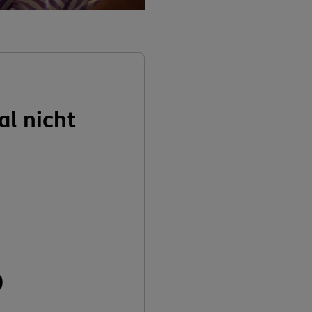
al nicht
n
0