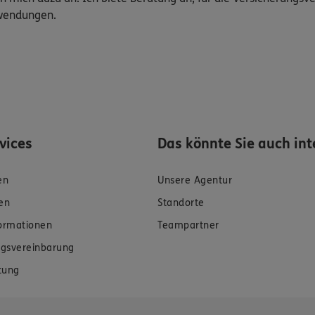
uwendungen.
rvices
Das könnte Sie auch int
en
Unsere Agentur
en
Standorte
formationen
Teampartner
gsvereinbarung
tung