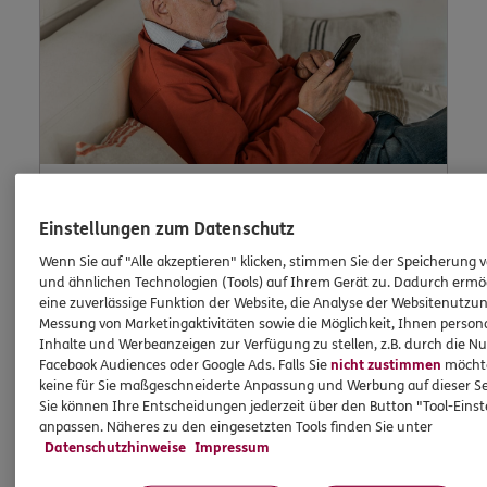
Einstellungen zum Datenschutz
Lob und Beschwerden
Wenn Sie auf "Alle akzeptieren" klicken, stimmen Sie der Speicherung 
und ähnlichen Technologien (Tools) auf Ihrem Gerät zu. Dadurch ermö
eine zuverlässige Funktion der Website, die Analyse der Websitenutzun
Waren Sie zufrieden mit uns? Oder waren Sie
Messung von Marketingaktivitäten sowie die Möglichkeit, Ihnen persona
einmal nicht zufrieden? Dann können Sie uns
Inhalte und Werbeanzeigen zur Verfügung zu stellen, z.B. durch die N
Facebook Audiences oder Google Ads. Falls Sie
nicht zustimmen
möchten
dies hier schildern.
keine für Sie maßgeschneiderte Anpassung und Werbung auf dieser Se
Sie können Ihre Entscheidungen jederzeit über den Button "Tool-Eins
anpassen. Näheres zu den eingesetzten Tools finden Sie unter
Datenschutzhinweise
Impressum
Jetzt informieren