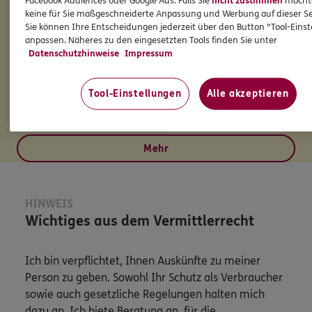
Facebook Audiences oder Google Ads. Falls Sie
nicht zustimmen
möchten
Tel:
07071/9208340
keine für Sie maßgeschneiderte Anpassung und Werbung auf dieser Se
Sie können Ihre Entscheidungen jederzeit über den Button "Tool-Eins
tobias.klink@ergo.de
anpassen. Näheres zu den eingesetzten Tools finden Sie unter
Datenschutzhinweise
Impressum
Tool-Einstellungen
Alle akzeptieren
Mehr
HINWEIS
Wichtiges aus dem Vermittlerrecht
Ich bin verpflichtet, Ihnen Auskünfte zu meiner
Person zu geben. Sowohl Ihr Schutz als Verbraucher
sowie auch gesetzliche Regelungen halten mich
dazu an. Ich biete Beratung an, für die