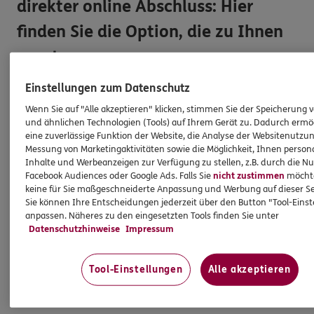
direkter online Abschluss: Hier
finden Sie die Option, die zu Ihnen
passt.
Einstellungen zum Datenschutz
Nehmen Sie einfach Kontakt mit uns auf oder schließen
Sie direkt ab
Wenn Sie auf "Alle akzeptieren" klicken, stimmen Sie der Speicherung 
und ähnlichen Technologien (Tools) auf Ihrem Gerät zu. Dadurch ermö
eine zuverlässige Funktion der Website, die Analyse der Websitenutzun
Messung von Marketingaktivitäten sowie die Möglichkeit, Ihnen persona
Angebot anfordern
Inhalte und Werbeanzeigen zur Verfügung zu stellen, z.B. durch die N
Facebook Audiences oder Google Ads. Falls Sie
nicht zustimmen
möchten
keine für Sie maßgeschneiderte Anpassung und Werbung auf dieser Se
Beitrag berechnen
Sie können Ihre Entscheidungen jederzeit über den Button "Tool-Eins
anpassen. Näheres zu den eingesetzten Tools finden Sie unter
Datenschutzhinweise
Impressum
Tool-Einstellungen
Alle akzeptieren
HINWEIS
Wichtiges aus dem Vermittlerrecht